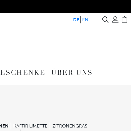
Suche
Ben
W
DE
EN
ESCHENKE
ÜBER UNS
NEN
KAFFIR LIMETTE
ZITRONENGRAS