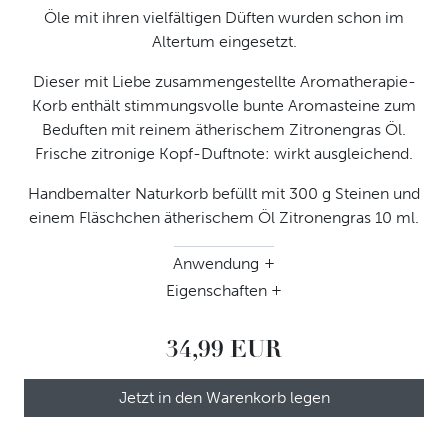
Öle mit ihren vielfältigen Düften wurden schon im
Altertum eingesetzt.
Dieser mit Liebe zusammengestellte Aromatherapie-
Korb enthält stimmungsvolle bunte Aromasteine zum
Beduften mit reinem ätherischem Zitronengras Öl.
Frische zitronige Kopf-Duftnote: wirkt ausgleichend.
Handbemalter Naturkorb befüllt mit 300 g Steinen und
einem Fläschchen ätherischem Öl Zitronengras 10 ml.
Anwendung
Eigenschaften
Für die Beduftung, die Steine aus saugfähigem Naturmaterial auf
einen Teller oder in eine Schale geben und direkt mit
Naturkorb grün ca. 10 x 10 cm, PARADISE BEACH Dekosteine zum
unverdünntem ätherischem Öl beträufeln. Bei Bedarf wiederholen.
Beduften ca. 300 g, ätherisches Öl Zitronengras 10 ml
Steine nicht mit Wasser abspülen oder in Wasser legen.
34,99 EUR
Jetzt in den Warenkorb legen