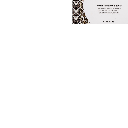
© 2026 IATITAI
1
2
3
4
5