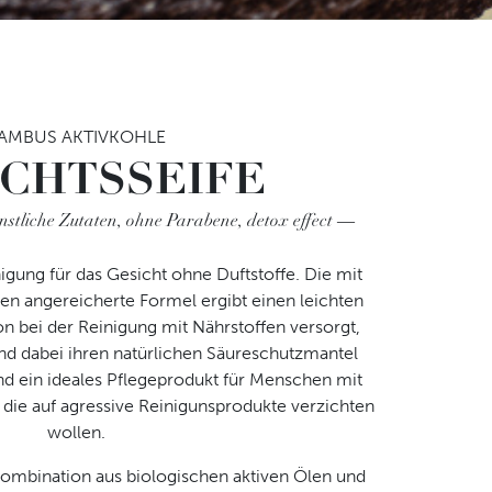
zbestimmungen
gelesen und erkenne diese
AMBUS AKTIVKOHLE
ICHTSSEIFE
stliche Zutaten, ohne Parabene, detox effect
nigung für das Gesicht ohne Duftstoffe. Die mit
en angereicherte Formel ergibt einen leichten
n bei der Reinigung mit Nährstoffen versorgt,
nd dabei ihren natürlichen Säureschutzmantel
nd ein ideales Pflegeprodukt für Menschen mit
Instagram
Pinteres
Face
Y
 die auf agressive Reinigunsprodukte verzichten
wollen.
 Kombination aus biologischen aktiven Ölen und