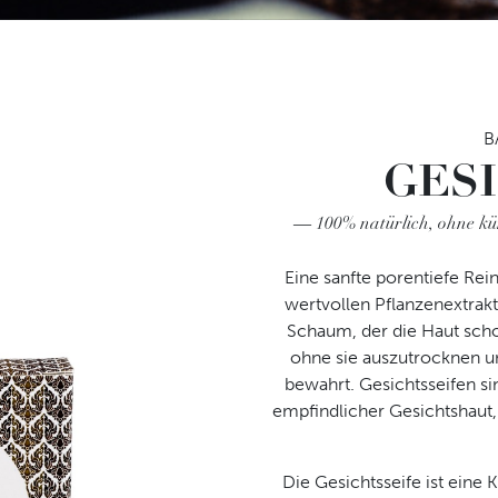
Ihre E-Mail-Adresse
ter
Ich habe die
Datenschut
B
 melden Sie sich
ausdrücklich an.
GES
r an. Exklusive
erwarten Sie.
Abschicken
100% natürlich, ohne kün
Eine sanfte porentiefe Rei
wertvollen Pflanzenextrakt
Schaum, der die Haut scho
ohne sie auszutrocknen u
bewahrt. Gesichtsseifen si
empfindlicher Gesichtshaut,
Die Gesichtsseife ist eine