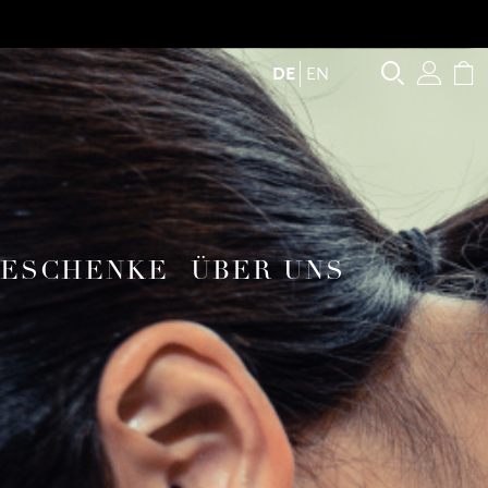
Suche
Ben
W
DE
EN
ESCHENKE
ÜBER UNS