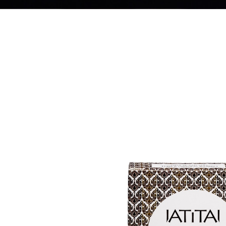
IATITAI Newslet
Bleiben Sie informiert und
jetzt für unseren Newslette
Neuigkeiten und Angebote 
Über uns
Sprache
Zahlungsmethoden
Kontaktieren Sie uns
Deutsch
Kreditkarte
Impressum
Englisch
PayPal
Datenschutz
Vorkasse
AGB