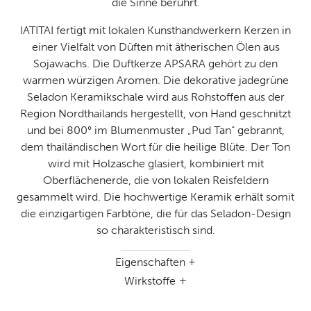
die Sinne berührt.
IATITAI fertigt mit lokalen Kunsthandwerkern Kerzen in
einer Vielfalt von Düften mit ätherischen Ölen aus
Sojawachs. Die Duftkerze APSARA gehört zu den
warmen würzigen Aromen. Die dekorative jadegrüne
Seladon Keramikschale wird aus Rohstoffen aus der
Region Nordthailands hergestellt, von Hand geschnitzt
und bei 800° im Blumenmuster „Pud Tan“ gebrannt,
dem thailändischen Wort für die heilige Blüte. Der Ton
wird mit Holzasche glasiert, kombiniert mit
Oberflächenerde, die von lokalen Reisfeldern
gesammelt wird. Die hochwertige Keramik erhält somit
die einzigartigen Farbtöne, die für das Seladon-Design
so charakteristisch sind.
Eigenschaften
Wirkstoffe
50 g natüriches Sojawachs, Seladon Keramikschale „Green Ocean
8“ mit Deckel. Farbe: jadegrün, Durchmesser 7.5 cm
ätherische Öle