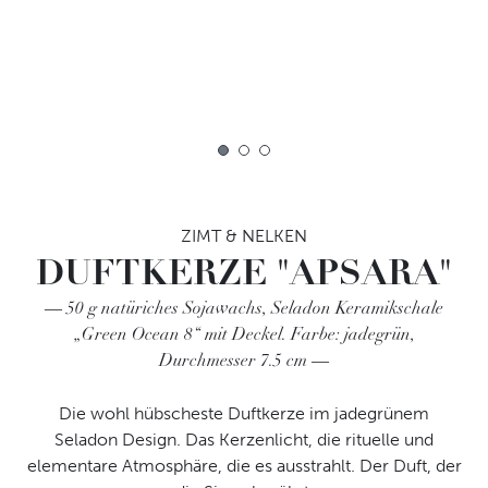
1
2
3
ZIMT & NELKEN
DUFTKERZE "APSARA"
50 g natüriches Sojawachs, Seladon Keramikschale
„Green Ocean 8“ mit Deckel. Farbe: jadegrün,
Durchmesser 7.5 cm
Die wohl hübscheste Duftkerze im jadegrünem
Seladon Design. Das Kerzenlicht, die rituelle und
elementare Atmosphäre, die es ausstrahlt. Der Duft, der