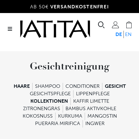
AB 50€
VERSANDKOSTENFREI
Suchen
Benut
W
DE
EN
Gesichtreinigung
HAARE
SHAMPOO
CONDITIONER
GESICHT
GESICHTSPFLEGE
LIPPENPFLEGE
KOLLEKTIONEN
KAFFIR LIMETTE
ZITRONENGRAS
BAMBUS AKTIVKOHLE
KOKOSNUSS
KURKUMA
MANGOSTIN
PUERARIA MIRIFICA
INGWER